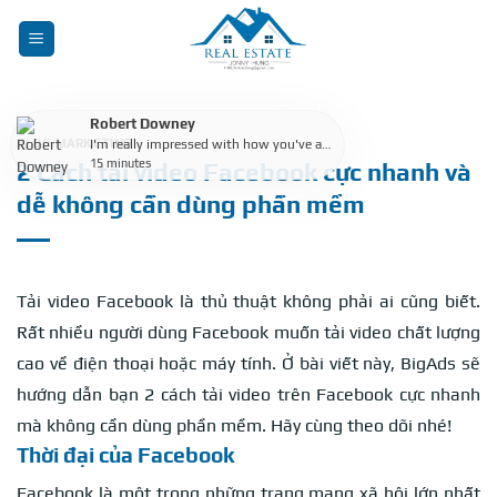
Skip
to
content
Robert Downey
BLOG MARKETING
I'm really impressed with how you've adjusted the colors in the photo. It highlights the features of the house naturally and attractively.
15 minutes
2 Cách tải video Facebook cực nhanh và
dễ không cần dùng phần mềm
Tải video Facebook là thủ thuật không phải ai cũng biết.
Rất nhiều người dùng Facebook muốn tải video chất lượng
cao về điện thoại hoặc máy tính. Ở bài viết này, BigAds sẽ
hướng dẫn bạn 2 cách tải video trên Facebook cực nhanh
mà không cần dùng phần mềm. Hãy cùng theo dõi nhé!
Thời đại của Facebook
Facebook là một trong những trang mạng xã hội lớn nhất